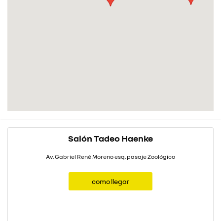
Salón Tadeo Haenke
Av. Gabriel René Moreno esq. pasaje Zoológico
como llegar
como llegar