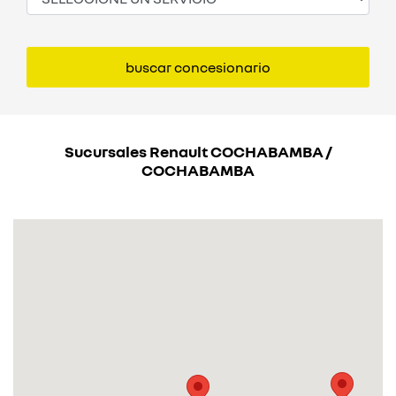
buscar concesionario
buscar concesionario
Sucursales Renault
COCHABAMBA
/
COCHABAMBA